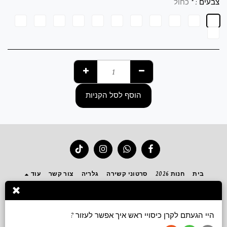
צבעים :
*
כחול
הוסף לסל הקניות
בית
חנות 2026
סרטוני קשירה
גלריה
צור קשר
עוד
הירשם
היי הגעתם לקרן כיסויי ראש איך אפשר לעזור ?
זכויות יוצרים © 2026 כל הזכויות שמורות -
Keren accessories כיסויי ראש ושמלות צנועות