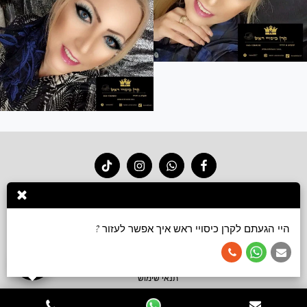
בית
חנות 2026
סרטוני קשירה
גלריה
צור קשר
עוד
היי הגעתם לקרן כיסויי ראש איך אפשר לעזור ?
הירשם
זכויות יוצרים © 2026 כל הזכויות שמורות -
Keren accessories כיסויי ראש ושמלות צנועות
תנאי שימוש