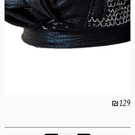
₪
129