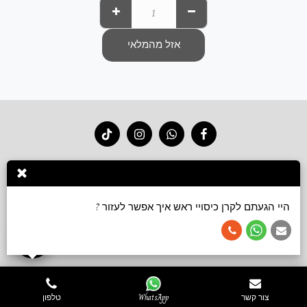
אזל מהמלאי
בית
חנות 2026
סרטוני קשירה
גלריה
צור קשר
עוד
הירשם
היי הגעתם לקרן כיסויי ראש איך אפשר לעזור ?
זכויות יוצרים © 2026 כל הזכויות שמורות -
Keren accessories כיסויי ראש ושמלות צנועות
תנאי שימוש
צור קשר
WhatsApp
טלפון