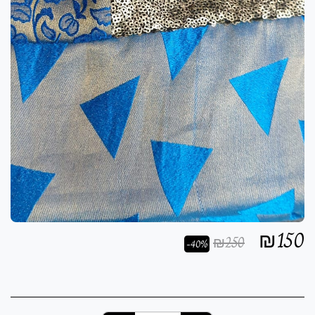
₪
150
₪
250
-40%