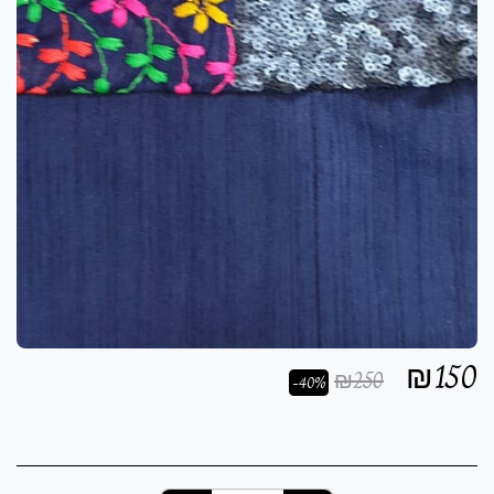
₪
150
₪
250
-40%