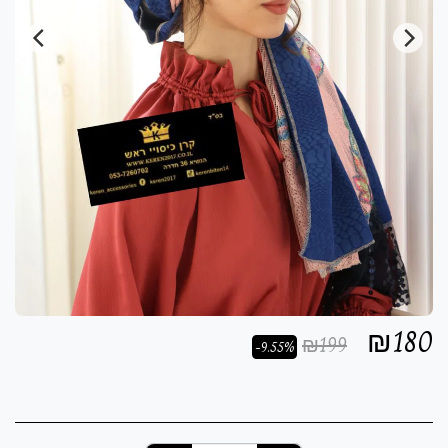
₪
180
₪
199
-9.55%