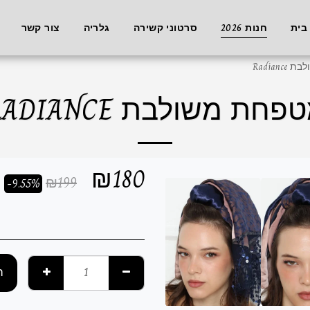
בית
חנות 2026
סרטוני קשירה
גלריה
צור קשר
Radian
פחת משולבת RADIANCE
₪
180
₪
199
-9.55%
ה