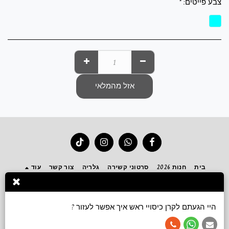
צבע פייטים:
*
אזל מהמלאי
בית
חנות 2026
סרטוני קשירה
גלריה
צור קשר
עוד
הירשם
היי הגעתם לקרן כיסויי ראש איך אפשר לעזור ?
זכויות יוצרים © 2026 כל הזכויות שמורות -
Keren accessories כיסויי ראש ושמלות צנועות
תנאי שימוש