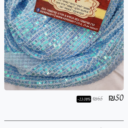
₪
50
₪
65
-23.08%