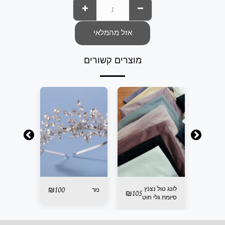
אזל מהמלאי
מוצרים קשורים
100
₪
לונג טול נצנץ
100
₪
נזר
נזר
₪
105
סיומת גלי חוט
דייג