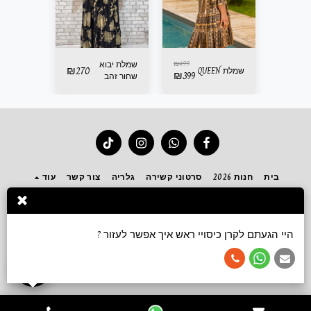
499
₪
499
₪
שמלת יבוא
₪
270
שמלת QUEEN
שמלת QUEEN
₪
399
₪
399
שחור זהב
בית
חנות 2026
סרטוני קשירה
גלריה
צור קשר
עוד
הירשם
היי הגעתם לקרן כיסויי ראש איך אפשר לעזור ?
זכויות יוצרים © 2026 כל הזכויות שמורות -
Keren accessories כיסויי ראש ושמלות צנועות
תנאי שימוש