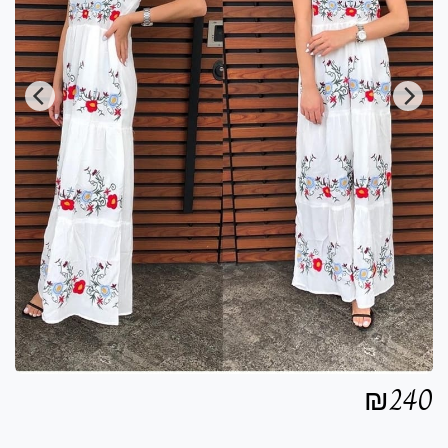
₪
240