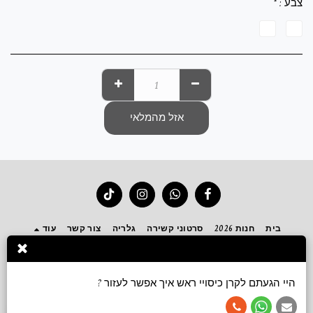
צבע :
*
אזל מהמלאי
בית
חנות 2026
סרטוני קשירה
גלריה
צור קשר
עוד
הירשם
היי הגעתם לקרן כיסויי ראש איך אפשר לעזור ?
זכויות יוצרים © 2026 כל הזכויות שמורות -
Keren accessories כיסויי ראש ושמלות צנועות
תנאי שימוש