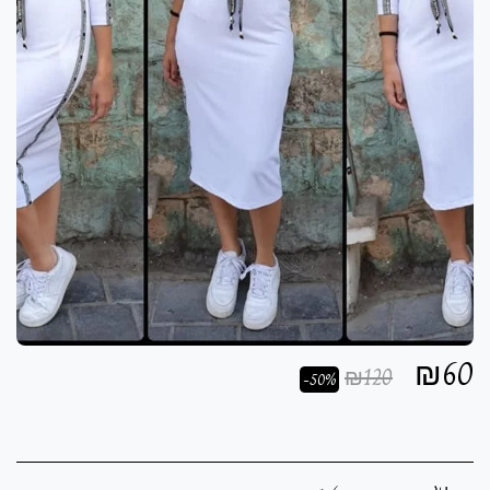
₪
60
₪
120
-50%