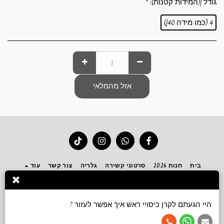
גודל |(המידות קטנות):
*
4 (כמו מידה 40|)
אזל מהמלאי
בית
חנות 2026
סרטוני קשירה
גלריה
צור קשר
עוד
הירשם
היי הגעתם לקרן כיסויי ראש איך אפשר לעזור ?
זכויות יוצרים © 2026 כל הזכויות שמורות -
Keren accessories כיסויי ראש ושמלות צנועות
תנאי שימוש