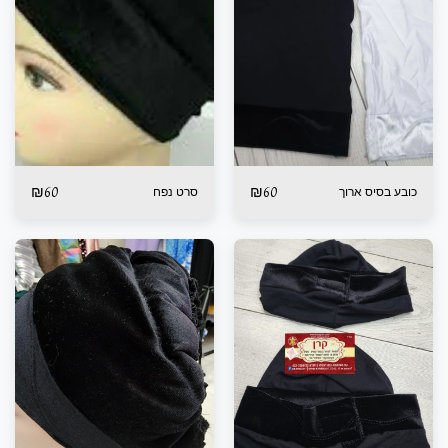
₪
60
₪
60
כובע בסיס ארוך
סרט נפח