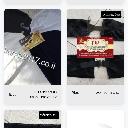
אזל מהמלאי
50
₪
כובע בסיס פסס
סרט החלקה ליס
₪
30
קטיפה(מצויין מתחת
למטפחת פאה כובע )
אזל מהמלאי