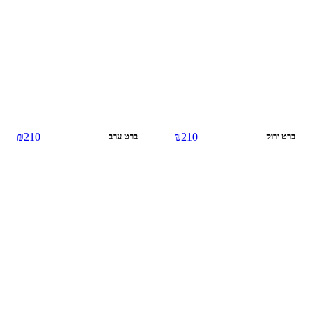
₪
210
₪
210
ברט ירוק
ברט ערב
אזל מהמלאי