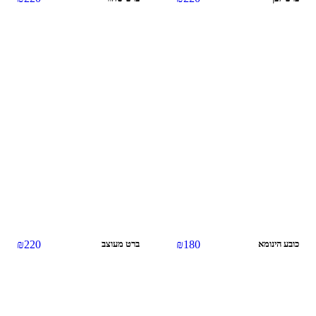
אזל מהמלאי
₪
220
₪
180
כובע הינומא
ברט מעוצב