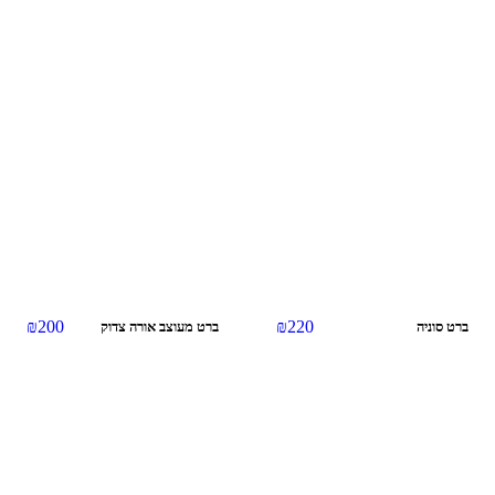
אזל מהמלאי
₪
200
₪
220
ברט סוניה
ברט מעוצב אורה צדוק
אזל מהמלאי