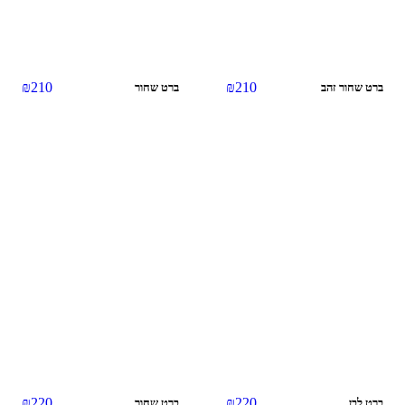
₪
210
₪
210
ברט שחור זהב
ברט שחור
אזל מהמלאי
אזל מהמלאי
₪
220
₪
220
ברט לבן
ברט שחור